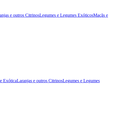
anjas e outros Citrinos
Legumes e Legumes Exóticos
Maçãs e
 e Exótica
Laranjas e outros Citrinos
Legumes e Legumes