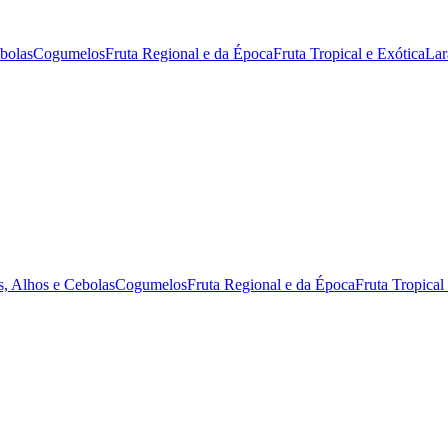
ebolas
Cogumelos
Fruta Regional e da Época
Fruta Tropical e Exótica
Lar
s, Alhos e Cebolas
Cogumelos
Fruta Regional e da Época
Fruta Tropical