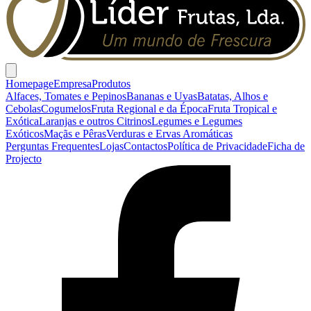
Homepage
Empresa
Produtos
Alfaces, Tomates e Pepinos
Bananas e Uvas
Batatas, Alhos e
Cebolas
Cogumelos
Fruta Regional e da Época
Fruta Tropical e
Exótica
Laranjas e outros Citrinos
Legumes e Legumes
Exóticos
Maçãs e Pêras
Verduras e Ervas Aromáticas
Perguntas Frequentes
Lojas
Contactos
Política de Privacidade
Ficha de
Projecto