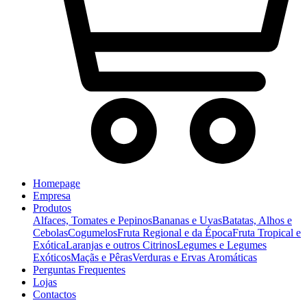
Homepage
Empresa
Produtos
Alfaces, Tomates e Pepinos
Bananas e Uvas
Batatas, Alhos e
Cebolas
Cogumelos
Fruta Regional e da Época
Fruta Tropical e
Exótica
Laranjas e outros Citrinos
Legumes e Legumes
Exóticos
Maçãs e Pêras
Verduras e Ervas Aromáticas
Perguntas Frequentes
Lojas
Contactos