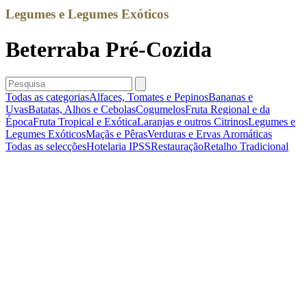
Legumes e Legumes Exóticos
Beterraba Pré-Cozida
Todas as categorias
Alfaces, Tomates e Pepinos
Bananas e
Uvas
Batatas, Alhos e Cebolas
Cogumelos
Fruta Regional e da
Época
Fruta Tropical e Exótica
Laranjas e outros Citrinos
Legumes e
Legumes Exóticos
Maçãs e Pêras
Verduras e Ervas Aromáticas
Todas as selecções
Hotelaria
IPSS
Restauração
Retalho Tradicional