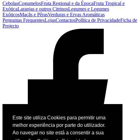
Cebolas
Cogumelos
Fruta Regional e da Época
Fruta Tropical e
Exótica
Laranjas e outros Citrinos
Legumes e Legumes
Exóticos
Maçãs e Pêras
Verduras e Ervas Aromáticas
Perguntas Frequentes
Lojas
Contactos
Política de Privacidade
Ficha de
Projecto
Este site utiliza Cookies para permitir uma
melhor experiência por parte do utilizador.
Ao navegar no site está a consentir a sua