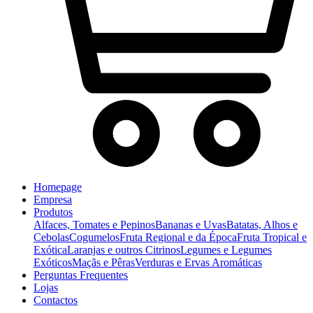
Homepage
Empresa
Produtos
Alfaces, Tomates e Pepinos
Bananas e Uvas
Batatas, Alhos e
Cebolas
Cogumelos
Fruta Regional e da Época
Fruta Tropical e
Exótica
Laranjas e outros Citrinos
Legumes e Legumes
Exóticos
Maçãs e Pêras
Verduras e Ervas Aromáticas
Perguntas Frequentes
Lojas
Contactos