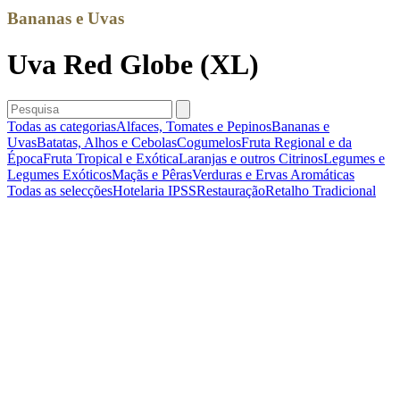
Bananas e Uvas
Uva Red Globe (XL)
Todas as categorias
Alfaces, Tomates e Pepinos
Bananas e
Uvas
Batatas, Alhos e Cebolas
Cogumelos
Fruta Regional e da
Época
Fruta Tropical e Exótica
Laranjas e outros Citrinos
Legumes e
Legumes Exóticos
Maçãs e Pêras
Verduras e Ervas Aromáticas
Todas as selecções
Hotelaria
IPSS
Restauração
Retalho Tradicional