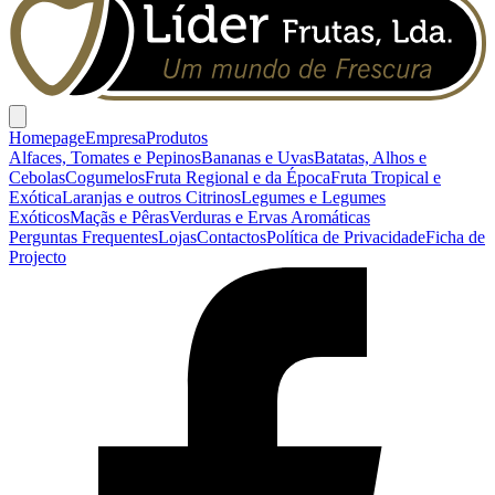
Homepage
Empresa
Produtos
Alfaces, Tomates e Pepinos
Bananas e Uvas
Batatas, Alhos e
Cebolas
Cogumelos
Fruta Regional e da Época
Fruta Tropical e
Exótica
Laranjas e outros Citrinos
Legumes e Legumes
Exóticos
Maçãs e Pêras
Verduras e Ervas Aromáticas
Perguntas Frequentes
Lojas
Contactos
Política de Privacidade
Ficha de
Projecto