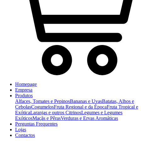
Homepage
Empresa
Produtos
Alfaces, Tomates e Pepinos
Bananas e Uvas
Batatas, Alhos e
Cebolas
Cogumelos
Fruta Regional e da Época
Fruta Tropical e
Exótica
Laranjas e outros Citrinos
Legumes e Legumes
Exóticos
Maçãs e Pêras
Verduras e Ervas Aromáticas
Perguntas Frequentes
Lojas
Contactos