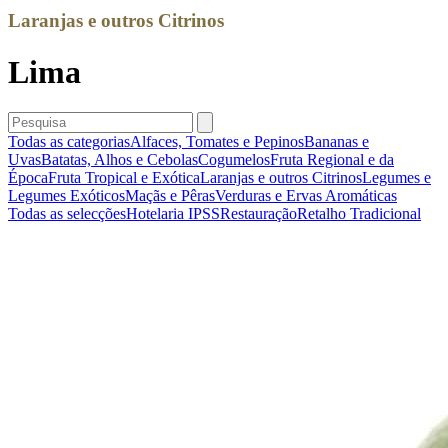
Laranjas e outros Citrinos
Lima
Todas as categorias
Alfaces, Tomates e Pepinos
Bananas e
Uvas
Batatas, Alhos e Cebolas
Cogumelos
Fruta Regional e da
Época
Fruta Tropical e Exótica
Laranjas e outros Citrinos
Legumes e
Legumes Exóticos
Maçãs e Pêras
Verduras e Ervas Aromáticas
Todas as selecções
Hotelaria
IPSS
Restauração
Retalho Tradicional