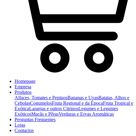
Homepage
Empresa
Produtos
Alfaces, Tomates e Pepinos
Bananas e Uvas
Batatas, Alhos e
Cebolas
Cogumelos
Fruta Regional e da Época
Fruta Tropical e
Exótica
Laranjas e outros Citrinos
Legumes e Legumes
Exóticos
Maçãs e Pêras
Verduras e Ervas Aromáticas
Perguntas Frequentes
Lojas
Contactos