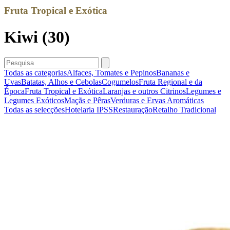
Fruta Tropical e Exótica
Kiwi (30)
Todas as categorias
Alfaces, Tomates e Pepinos
Bananas e
Uvas
Batatas, Alhos e Cebolas
Cogumelos
Fruta Regional e da
Época
Fruta Tropical e Exótica
Laranjas e outros Citrinos
Legumes e
Legumes Exóticos
Maçãs e Pêras
Verduras e Ervas Aromáticas
Todas as selecções
Hotelaria
IPSS
Restauração
Retalho Tradicional