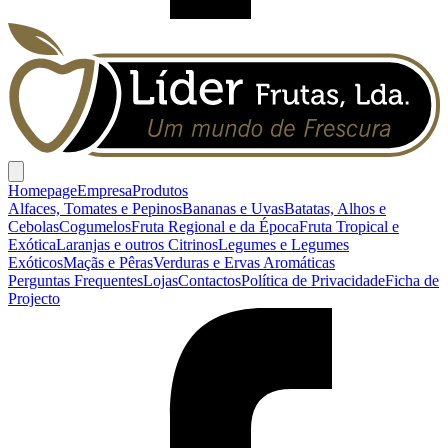
Homepage
Empresa
Produtos
Alfaces, Tomates e Pepinos
Bananas e Uvas
Batatas, Alhos e
Cebolas
Cogumelos
Fruta Regional e da Época
Fruta Tropical e
Exótica
Laranjas e outros Citrinos
Legumes e Legumes
Exóticos
Maçãs e Pêras
Verduras e Ervas Aromáticas
Perguntas Frequentes
Lojas
Contactos
Política de Privacidade
Ficha de
Projecto